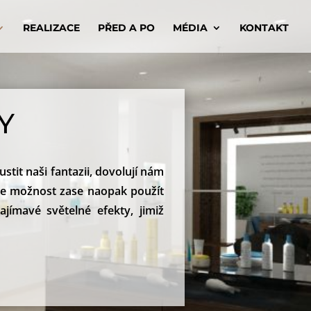
REALIZACE
PŘED A PO
MÉDIA
KONTAKT
Y
tit naši fantazii, dovolují nám
me možnost zase naopak použít
jímavé světelné efekty, jimiž