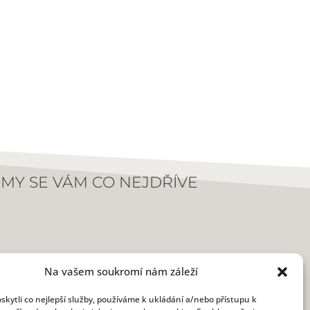
MY SE VÁM CO NEJDŘÍVE
Na vašem soukromí nám záleží
kytli co nejlepší služby, používáme k ukládání a/nebo přístupu k