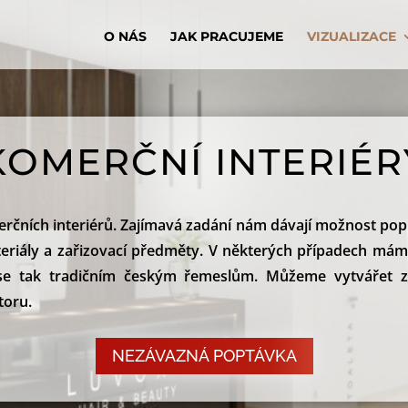
O NÁS
JAK PRACUJEME
VIZUALIZACE
KOMERČNÍ INTERIÉR
ních interiérů. Zajímavá zadání nám dávají možnost popus
ateriály a zařizovací předměty. V některých případech má
it se tak tradičním českým řemeslům. Můžeme vytvářet za
toru.
NEZÁVAZNÁ POPTÁVKA