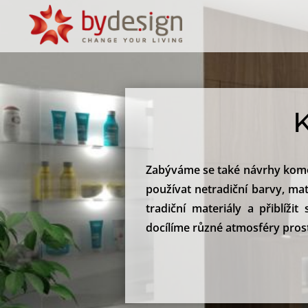
Zabýváme se také návrhy komerč
používat netradiční barvy, m
tradiční materiály a přiblíž
docílíme různé atmosféry pros