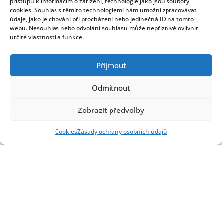
přístupu k informacím o zařízení, technologie jako jsou soubory
PODROBNOSTI
cookies. Souhlas s těmito technologiemi nám umožní zpracovávat
údaje, jako je chování při procházení nebo jedinečná ID na tomto
webu. Nesouhlas nebo odvolání souhlasu může nepříznivě ovlivnit
určité vlastnosti a funkce.
Příjmout
Odmítnout
Zobrazit předvolby
Cookies
Zásady ochrany osobních údajů
DALŠÍ
PODROBNOSTI